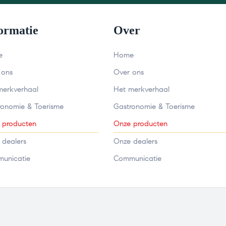
ormatie
Over
e
Home
 ons
Over ons
merkverhaal
Het merkverhaal
ronomie & Toerisme
Gastronomie & Toerisme
 producten
Onze producten
 dealers
Onze dealers
unicatie
Communicatie