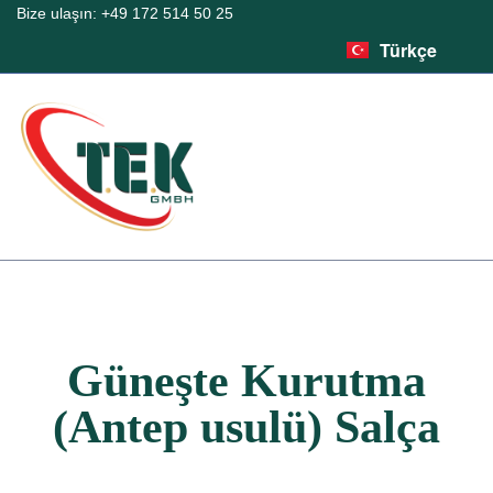
Français
Bize ulaşın: +49 172 514 50 25
Türkçe
English
Güneşte Kurutma
(Antep usulü) Salça