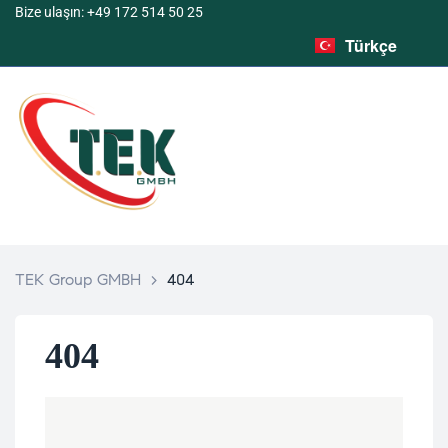
Français
Bize ulaşın: +49 172 514 50 25
Türkçe
English
TEK Group GMBH
>
404
404